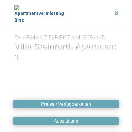
CHARMANT DIREKT AM STRAND
Villa Steinfurth Apartment
1
Preise / Verfügbarkeiten
Ausstattung