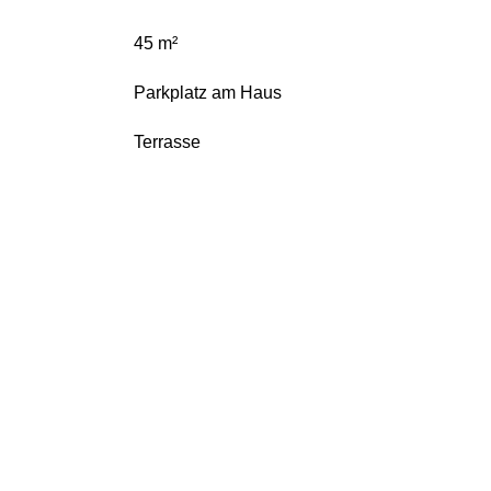
45 m²
Parkplatz am Haus
Terrasse
VOLL AUSGESTATTETE FERIEN GENIESSEN!
Diese Ferienwohnung