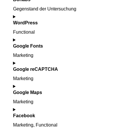
Gegenstand der Untersuchung
Consent
WordPress
to
service
Functional
Consent
borlabs
Google Fonts
to
service
Marketing
Consent
wordpress
Google reCAPTCHA
to
service
Marketing
Consent
google-
Google Maps
to
fonts
service
Marketing
Consent
google-
Facebook
to
recaptcha
service
Marketing, Functional